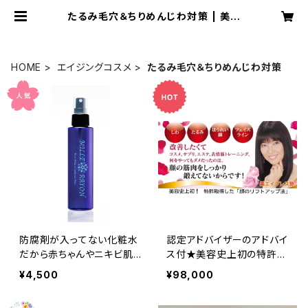
たるみ毛穴＆ちりめんじわ対策 | 美エ
イジレス塾公式ショップ
HOME
エイジングコスメ
たるみ毛穴＆ちりめんじわ対策
防腐剤が入ってない化粧水
認定アドバイザーのアドバイ
だから赤ちゃんやニキビ肌
ス付★美容史上初の特許取
にもおすすめ★千の光★レ
得した【肌にハリを出す顔の
¥4,500
¥98,000
アミネラルモイスチャーミス
筋トレ法】でリフトアップ小
ト全身化粧水150ml♪（by
顔になる☆顔の筋トレ専用