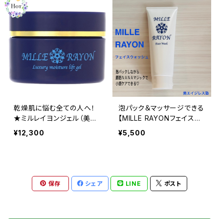
美エイジレス塾）
７∞ＳＴＩＣＫセット（美エイ
ジレス塾 限定オリジナルセ
ット）※千の光ミスト150ml
＆千の光ミニジェル６０g付
（初級入門）
乾燥肌に悩む全ての人へ！
泡パック＆マッサージできる
★ミルレイヨンジェル（美エ
【MILLE RAYONフェイスウ
イジレス塾オリジナルコス
ォッシュ】（洗顔料）
¥12,300
¥5,500
メ）
保存
シェア
LINE
ポスト