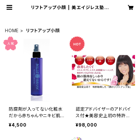
リフトアップ小顔 | 美エイジレス塾公
式ショップ
HOME
リフトアップ小顔
防腐剤が入ってない化粧水
認定アドバイザーのアドバイ
だから赤ちゃんやニキビ肌
ス付★美容史上初の特許取
にもおすすめ★千の光★レ
得した【肌にハリを出す顔の
¥4,500
¥98,000
アミネラルモイスチャーミス
筋トレ法】でリフトアップ小
ト全身化粧水150ml♪（by
顔になる☆顔の筋トレ専用