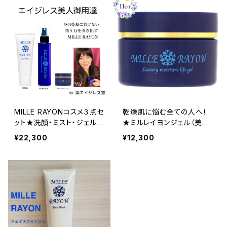
美エイジレス塾）
７∞ＳＴＩＣＫセット（美エイ
ジレス塾 限定オリジナルセ
ット）※千の光ミスト150ml
＆千の光ミニジェル６０g付
（初級入門）
MILLE RAYONコスメ３点セ
乾燥肌に悩む全ての人へ！
ット★洗顔・ミスト・ジェルク
★ミルレイヨンジェル（美エ
リームだけで保湿潤い肌が
イジレス塾オリジナルコス
¥22,300
¥12,300
完了♪
メ）